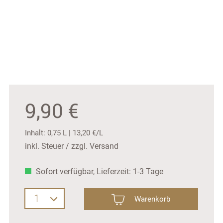
9,90 €
Inhalt:
0,75 L
|
13,20 €/L
inkl. Steuer / zzgl. Versand
Sofort verfügbar, Lieferzeit: 1-3 Tage
Produkt Anzahl: Gib den gewünschten Wer
Warenkorb