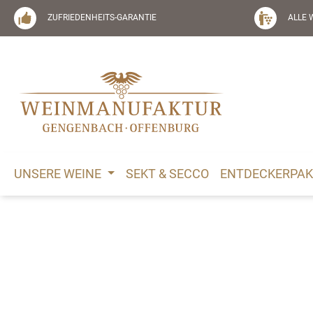
springen
Zur Hauptnavigation springen
ZUFRIEDENHEITS-GARANTIE
ALLE 
UNSERE WEINE
SEKT & SECCO
ENTDECKERPAK