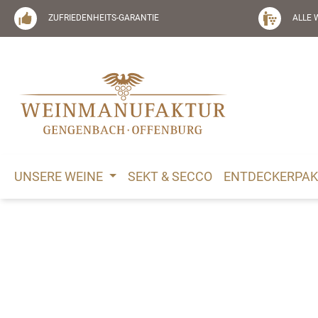
springen
Zur Hauptnavigation springen
ZUFRIEDENHEITS-GARANTIE
ALLE 
UNSERE WEINE
SEKT & SECCO
ENTDECKERPAK