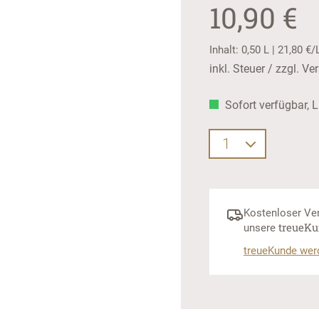
10,90 €
Inhalt:
0,50 L
|
21,80 €/
inkl. Steuer / zzgl. V
Sofort verfügbar, L
Produkt Anzah
Kostenloser Ver
treue­K
unsere
treueKunde wer