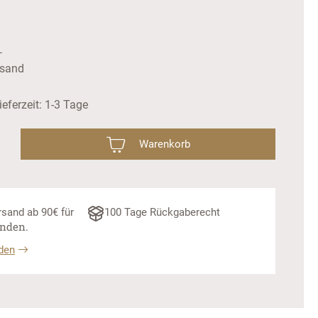
L
ersand
ieferzeit: 1-3 Tage
l: Gib den gewünschten Wert ein oder benu
Warenkorb
sand ab 90€ für
100 Tage Rückgaberecht
unden.
den