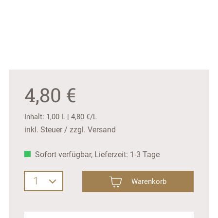
4,80 €
Inhalt:
1,00 L
|
4,80 €/L
inkl. Steuer / zzgl. Versand
Sofort verfügbar, Lieferzeit: 1-3 Tage
Produkt Anzahl: Gib den gewünschten Wer
Warenkorb