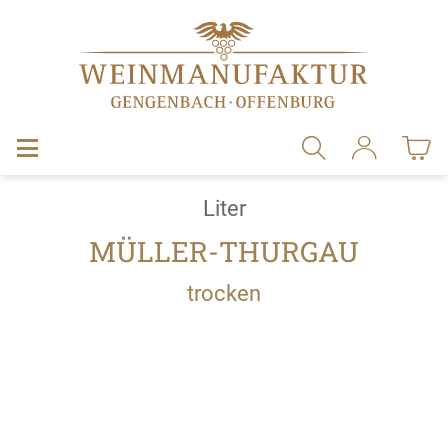
alt springen
Liter
MÜLLER-THURGAU
trocken
Bildergalerie überspringen