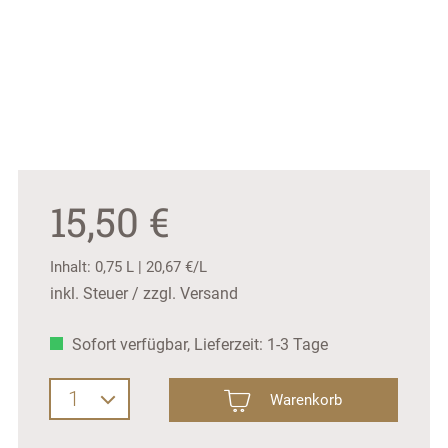
15,50 €
Inhalt:
0,75 L
|
20,67 €/L
inkl. Steuer / zzgl. Versand
Sofort verfügbar, Lieferzeit: 1-3 Tage
Produkt Anzahl: Gib den gewünschten Wer
Warenkorb