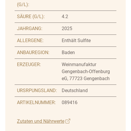
(G/L):
SÄURE (G/L):
4.2
JAHRGANG:
2025
ALLERGENE:
Enthält Sulfite
ANBAUREGION:
Baden
ERZEUGER:
Weinmanufaktur
Gengenbach-Offenburg
eG, 77723 Gengenbach
URSRPUNGSLAND:
Deutschland
ARTIKELNUMMER:
089416
Zutaten und Nährwerte